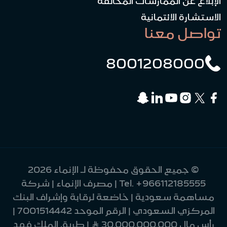
الإبلاغ عن الممارسات المخالفة
الاستشارة الائتمانية
تواصل معنا
8001208000
© جميع الحقوق محفوظة لـ الإنماء 2026
+966112185555
Tel.
| مصرف الإنماء | شركة
مساهمة سعودية | خاضعة لرقابة وإشراف البنك
المركزي السعودي | الرقم الموحد 7001514442 |
رأس مال 30,000,000,000 Ʀ | طريق الملك فهد