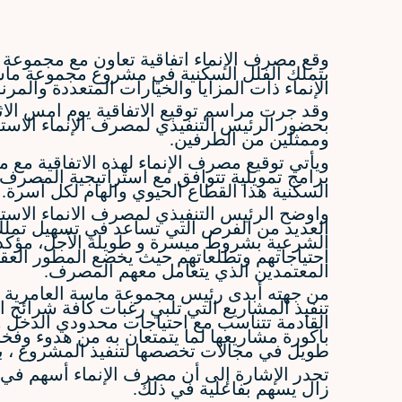
وقع مصرف الإنماء اتفاقية تعاون مع مجموعة ما
الإنماء ذات المزايا والخيارات المتعددة والمرنة
بحضور الرئيس التنفيذي لمصرف الإنماء الاست
وممثلين من الطرفين.
ويأتي توقيع مصرف الإنماء لهذه الاتفاقية مع
برامج تمويلية تتوافق مع استراتيجية المصرف
السكنية هذا القطاع الحيوي والهام لكل أسرة.
واوضح الرئيس التنفيذي لمصرف الانماء الاس
العديد من الفرص التي تساعد في تسهيل تملك 
الشرعية بشروط ميسرة و طويلة الأجل، مؤكد
احتياجاتهم وتطلعاتهم حيث يخضع المطور العقا
المعتمدين الذي يتعامل معهم المصرف.
من جهته أبدى رئيس مجموعة ماسة العامرية الا
القادمة تتناسب مع احتياجات محدودي الدخل 
باكورة مشاريعها لما يتمتعان به من هدوء وف
طويل في مجالات تخصصها لتنفيذ المشروع ، بما 
زال يسهم بفاعلية في ذلك.