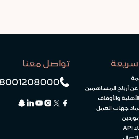
سريعة
تواصل معنا
مة
8001208000
 عن أرباح المساهمين
لأهلية والأوقاف
ماد جهات العمل
موردين
API
تصال