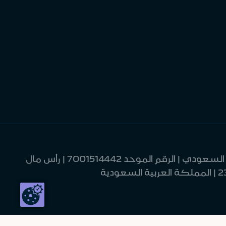
| مصرف الإنماء | شركة مساهمة سعودية | خاضعة لرقابة وإشراف البنك المركزي السعودي | الرقم الموحد 7001514442 | رأس مال