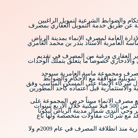
حكام والضوابط الشرعية لتمويل الراغبين
مشروع مجموعة ماسة العامرية بمدينة الرياض والتي تزيد عن 500 فلة سكنية عن طريق خدمة التمويل العقاري بمصرف
تفاقية يوم امس الاثني 12 محرم 1434هـــ الموافق 26 نوفمبر 2012م بمقر الإدارة العامة لمصرف الإنماء بمدينة الرياض
ة العامرية الاستاذ بندر بن محمد العامري
وير العقاري ورغبة من المصرف في تقديم
والادخاري خصوصاً ما يتعلق بتملك الوحدات
المصرف ومجموعة ماسة العامرية سيوجد
مويلية متوافقة مع الأحكام والضوابط
ل شركاء الإنماء على المسكن المناسب وفق
 والاستثمارية قبل اعتماده كأحد المطورين
مع مصرف الانماء مبيناً حرص المجموعة على
تنفيذ المشاريع التي تلبي رغبات كافة شرائح المجتمع ، وأوضح العامري أن المجموعة تستهدف طرح اكثر من 500 فيلا سكنية خلال الاربع سنوات
 وحي الندى شمال مدينة الرياض ليكونا
اقد مع شركات مقاولات متخصصة ولها باع
تجدر الإشارة إلى أن مصرف الإنماء أسهم في تمويل العديد من مشاريع البنى التحتية والصناعية والعقارية منذ انطلاقة المصرف في عام 2009م ولا