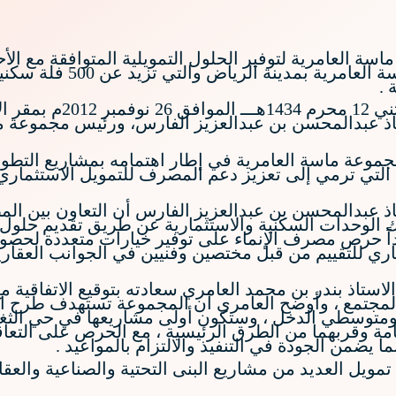
سة العامرية لتوفير الحلول التمويلية المتوافقة مع الأ
بتملك الفلل السكنية في 
 .
وقد جرت مراسم توقيع الا
اذ عبدالمحسن بن عبدالعزيز الفارس، ورئيس مجموعة ماس
 مجموعة ماسة العامرية في إطار اهتمامه بمشاريع التط
 التي ترمي إلى تعزيز دعم المصرف للتمويل الاستثماري 
تاذ عبدالمحسن بن عبدالعزيز الفارس أن التعاون بين 
الوحدات السكنية والاستثمارية عن طريق تقديم حلول ت
اً حرص مصرف الإنماء على توفير خيارات متعددة لحصو
ري للتقييم من قبل مختصين وفنيين في الجوانب العقارية
ستاذ بندر بن محمد العامري سعادته بتوقيع الاتفاقية 
ومتوسطي الدخل ، وستكون أولى مشاريعها في حي الثغر
خامة وقربهما من الطرق الرئيسية ، مع الحرص على التع
يضمن الجودة في التنفيذ والالتزام بالمواعيد .