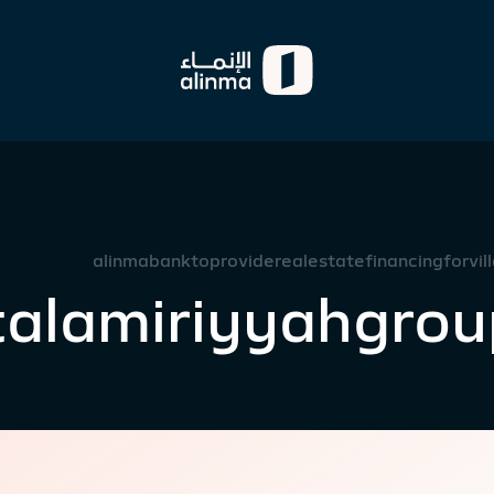
alinmabanktoproviderealestatefinancingforvil
alamiriyyahgrou