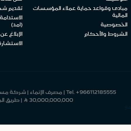
مبادئ وقواعد حماية عملاء المؤسسات
تقديم ش
المالية
الاستدامة
الخصوصية
(امد)
الشروط والأحكام
الإبلاغ عن
الاستشارة 
Tel.
+966112185555
30,000,000,000 Ʀ | طريق الملك فهد 9033 | العليا | وحدة رقم 8 | الرياض 12214-2370 | المملكة العربية السعودية
54