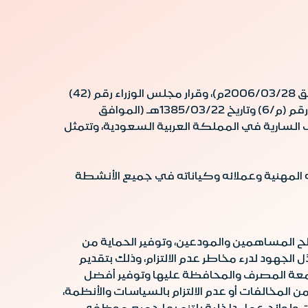
مصرف الإنماء هو شركة مساهمة سعودية بموجب المرسوم الملكي رقم (م/15) وتاريخ 1427/02/28هـ (الموافق 2006/03/28م)، وقرار مجلس الوزراء رقم (42)
وتاريخ 1427/02/27هـ (الموافق 2006/03/27م)، طبقاً لأحكام نظام الشركات الصادر بالمرسوم الملكي الكريم رقم (م/6) وتاريخ 1385/03/22هـ (الموافق
 رقم (245) وتاريخ 1407/10/26هـ، وكذلك الأنظمة الأخرى السارية في المملكة العربية السعودية، وتتمثل
ه المهنية وعملائه وكياناته في جميع الأنشطة
 المساهمين والمودعين، وتوفير الحماية من
لجهود لدرء مخاطر عدم الالتزام، وذلك بتقديم
سمعة المصرف والمحافظة عليها وتوفير أفضل
المخالفات أو عدم الالتزام بالسياسات والأنظمة،
ءات ولوائح عمل داخلية يلتزم بها جميع موظفي