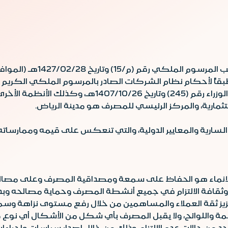
1965/07/20م)، ونظام مراقبة البنوك وقرار مجلس الوزراء
ثمارية، والمركز الرئيسي للمصرف هو مدينة الرياض.
 السارية والمعايير الدولية، والتي تنعكس على قيمه وممارسات
 الانماء هو الحفاظ على سمعة ومصداقية المصرف وعلى مصالح
ثقافة الالتزام في جميع أنشطة المصرف وحماية مصالحه وبذل ا
 تعزيز ثقة العملاء والمساهمين من خلال رفع مستوى نزاهة و
مة واللوائح، ولا يقبل المصرف بأي شكل من الأشكال أي نوع من 
حد من حالات عدم الالتزام، وذلك من خلال إصدار سياسات وإجرا