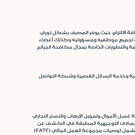
افة الالتزام، حيث يوفر المصرف بشكل دوري
لإرهاب لجميع موظفيه ومسؤوليه وكذلك أعضاء
ظمة والتطورات الخاصة بمجال مكافحة الجرائم
اسية وخدمة الرسائل القصيرة وشبكة التواصل
 غسل الأموال وتمويل الإرهاب والتستر التجاري
 والمبادئ التوجيهية المطبقة في الكشف عن
العمليات الناتجة عن الجرائم المالية ومنع المعاملات أو الأنشطة غير المشروعة وذلك التزاما بالمتطلبات الدولية بما يشمل توصيات مجموعة العمل المالي (FATF)