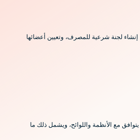
مصرف ذو الرقم (43/3) والتاريخ 1428/1/12 هـ – 2007/01/31م، المتضمن إنشاء لجنة شرعية للمصرف، وتعيين أعضائها
يتوافق مع الأنظمة واللوائح، ويشمل ذلك ما