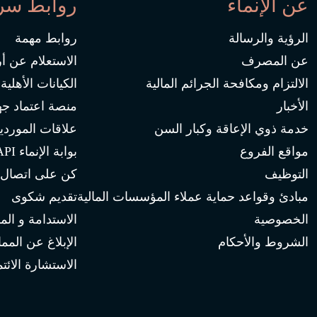
عن الإنماء
روابط سر
الرؤية والرسالة
روابط مهمة
عن المصرف
الاستعلام عن أ
الالتزام ومكافحة الجرائم المالية
الكيانات الأهلية
الأخبار
منصة اعتماد جه
خدمة ذوي الإعاقة وكبار السن
علاقات الموردي
مواقع الفروع
بوابة الإنماء API
التوظيف
كن على اتصال
مبادئ وقواعد حماية عملاء المؤسسات المالية
تقديم شكوى
الخصوصية
الاستدامة و الم
الشروط والأحكام
الإبلاغ عن المم
الاستشارة الائتم