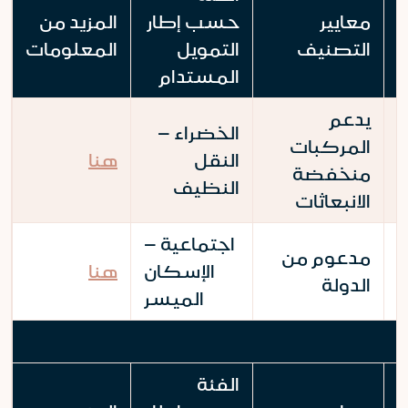
معايير
حسب إطار
المزيد من
التصنيف
التمويل
المعلومات
المستدام
يدعم
الخضراء –
المركبات
النقل
هنا
منخفضة
النظيف
الانبعاثات
اجتماعية –
مدعوم من
الإسكان
هنا
الدولة
الميسر
الفئة