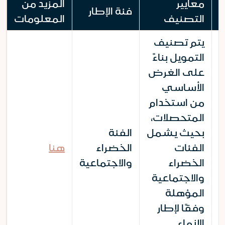
معايير
المزيد من
فئة الإطار
التصنيف
المعلومات
يتم تصنيف
التمويل بناءً
على الغرض
الأساسي
من استخدام
المتحصلات،
بحيث يشمل
الفئة
الفئات
الخضراء
هنا
الخضراء
والاجتماعية
والاجتماعية
المؤهلة
وفقًا لإطار
الإنماء