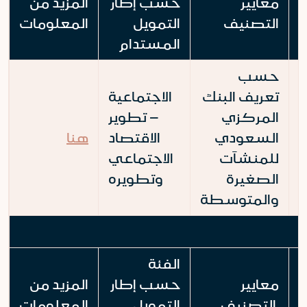
معايير
حسب إطار
المزيد من
التصنيف
التمويل
المعلومات
المستدام
حسب
تعريف البنك
الاجتماعية
المركزي
– تطوير
السعودي
الاقتصاد
هنا
للمنشآت
الاجتماعي
الصغيرة
وتطويره
والمتوسطة
الفئة
معايير
حسب إطار
المزيد من
التصنيف
التمويل
المعلومات