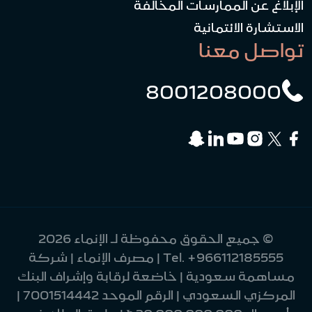
الإبلاغ عن الممارسات المخالفة
الاستشارة الائتمانية
تواصل معنا
8001208000
© جميع الحقوق محفوظة لـ الإنماء 2026
+966112185555
Tel.
| مصرف الإنماء | شركة
مساهمة سعودية | خاضعة لرقابة وإشراف البنك
المركزي السعودي | الرقم الموحد 7001514442 |