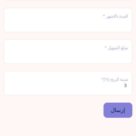
المدة بالاشهر *
مبلغ التمويل *
نسبة الربح (%)*