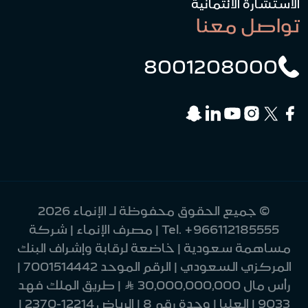
الاستشارة الائتمانية
تواصل معنا
8001208000
© جميع الحقوق محفوظة لـ الإنماء 2026
+966112185555
Tel.
| مصرف الإنماء | شركة
مساهمة سعودية | خاضعة لرقابة وإشراف البنك
المركزي السعودي | الرقم الموحد 7001514442 |
رأس مال 30,000,000,000 Ʀ | طريق الملك فهد
9033 | العليا | وحدة رقم 8 | الرياض 12214-2370 |