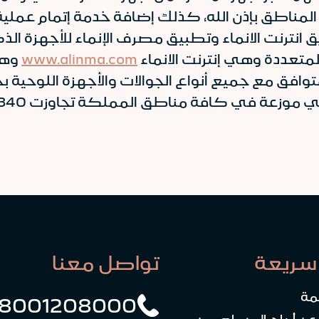
المناطق بإذن الله، كذلك إضافة خدمة إتمام عملية
ق انترنت الانماء وتطبيق مصرف الإنماء للأجهزة ال
المتعددة وهي إنترنت الانماء
www.alinma.com
ية المتوافق مع جميع أنواع الجوالات والأجهزة الل
زعة في كافة مناطق المملكة تجاوزت 1,340 صرافاً.
سريعة
تواصل معنا
مة
8001208000