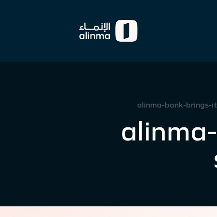
alinma-bank-brings-it
alinma-