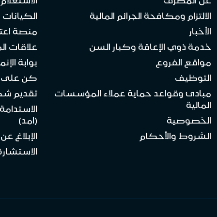
عن المصرف
الاستعلام
الالتزام ومكافحة الجرائم المالية
الكيانات ا
الأخبار
منصة اعت
خدمة ذوي الإعاقة وكبار السن
علاقات ال
مواقع الفروع
بوابة الإنماء 
التوظيف
كن على ا
مبادئ وقواعد حماية عملاء المؤسسات
تقديم ش
المالية
الاستدامة
الخصوصية
(امد)
الشروط والأحكام
الإبلاغ عن
الاستشارة 