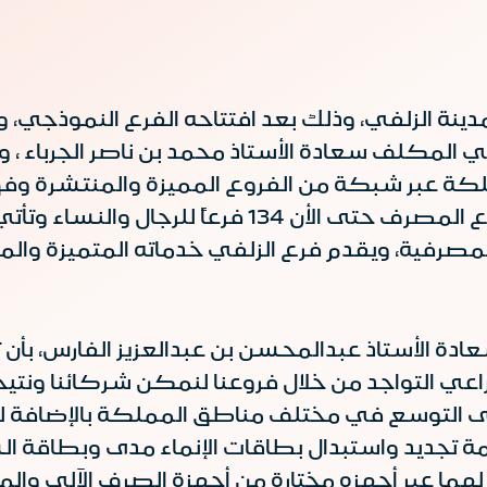
نة الزلفي، وذلك بعد افتتاحه الفرع النموذجي، 
 المكلف سعادة الأستاذ محمد بن ناصر الجرباء ،
 عبر شبكة من الفروع المميزة والمنتشرة وفق 
السكانية والمكانية حيث بلغت عدد فروع المصرف حتى ا
المصرفية، ويقدم فرع الزلفي خدماته المتميزة وا
ادة الأستاذ عبدالمحسن بن عبدالعزيز الفارس، بأ
عي التواجد من خلال فروعنا لنمكن شركائنا ونتيح ل
على التوسع في مختلف مناطق المملكة بالإضافة 
ة تجديد واستبدال بطاقات الإنماء مدى وبطاقة ال
سري لهما عبر أجهزه مختارة من أجهزة الصرف الآلي