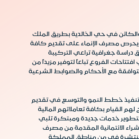
والكائن في حي الخالدية بطريق الملك
 ويحرص مصرف الإنماء على تقديم كافة
دراسة جغرافية تراعي التركيبة
لأن 134 فرعاً للرجال والنساء وتأتي افتتاحات الفروع تباعاً لتوفير مزيداً من
لمتوافقة مع الأحكام والضوابط الشرعية
ن تنفيذ خطط النمو والتوسع في تقديم
هم القيام بكافة تعاملاتهم المالية
لتطوير خدمات جديدة ومبتكرة تلبي
شراء الائتمانية المقدمة من مصرف
 والمنتشرة في من مناطق المملكة