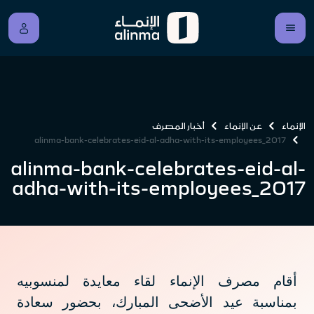
الإنماء
عن الإنماء
أخبار المصرف
alinma-bank-celebrates-eid-al-adha-with-its-employees_2017
alinma-bank-celebrates-eid-al-
adha-with-its-employees_2017
أقام مصرف الإنماء لقاء معايدة لمنسوبيه
بمناسبة عيد الأضحى المبارك، بحضور سعادة