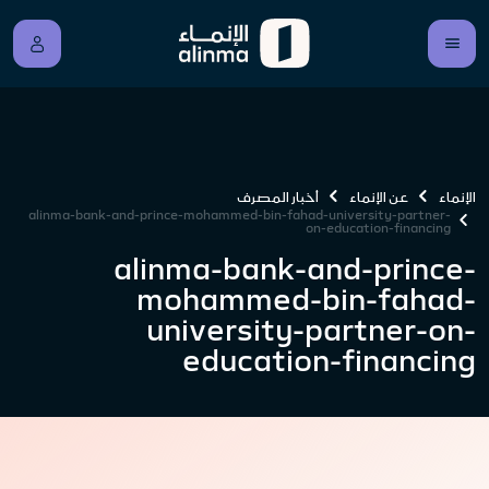
الإنماء
عن الإنماء
أخبار المصرف
alinma-bank-and-prince-mohammed-bin-fahad-university-partner-
on-education-financing
alinma-bank-and-prince-
mohammed-bin-fahad-
university-partner-on-
education-financing