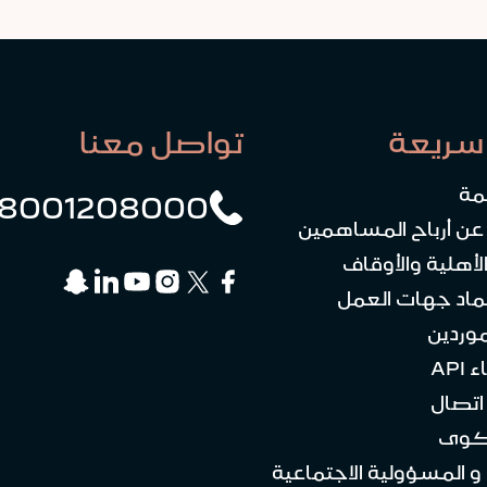
سريعة
تواصل معنا
مة
8001208000
 عن أرباح المساهمين
لأهلية والأوقاف
ماد جهات العمل
موردين
API
تصال
كوى
 و المسؤولية الاجتماعية