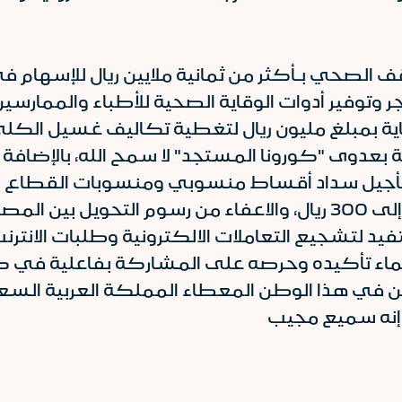
الصحي بـأكثر من ثمانية ملايين ريال للإسهام في
 في المحاجر وتوفير أدوات الوقاية الصحية للأطباء والم
ة بمبلغ مليون ريال لتغطية تكاليف غسيل الكلى
بة بعدوى "كورونا المستجد" لا سمح الله، بالإض
أجيل سداد أقساط منسوبي ومنسوبات القطاع الص
عمليات نقاط البيع بدون إدخال رقم سري إلى 300 ريال، والاعفاء من 
فيد لتشجيع التعاملات الالكترونية وطلبات الانتر
إنماء تأكيده وحرصه على المشاركة بفاعلية في 
ن في هذا الوطن المعطاء المملكة العربية السع
ع إنه سميع مجيب