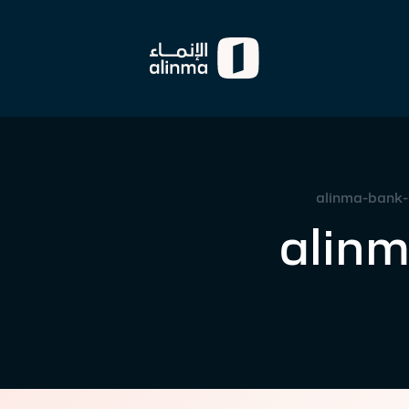
alinma-bank-c
alin