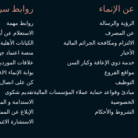
عن الإنماء
روابط سر
الرؤية والرسالة
روابط مهمة
عن المصرف
الاستعلام عن أ
الالتزام ومكافحة الجرائم المالية
الكيانات الأهلية
الأخبار
منصة اعتماد جه
خدمة ذوي الإعاقة وكبار السن
علاقات الموردي
مواقع الفروع
بوابة الإنماء API
التوظيف
كن على اتصال
مبادئ وقواعد حماية عملاء المؤسسات المالية
تقديم شكوى
الخصوصية
الاستدامة و الم
الشروط والأحكام
الإبلاغ عن المم
الاستشارة الائتم