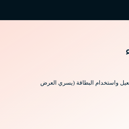
على البطاقة الرئيسية فقط) مع مكافأة ترحيبية 5,000 ميل عند تفعيل واستخدام البطاقة (يسري العرض