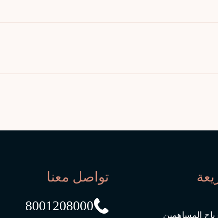
يعة
تواصل معنا
8001208000
رباح المساهمين