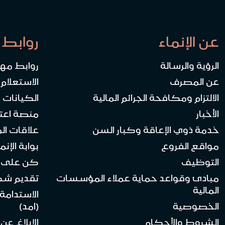
عن الإنماء
روابط 
الرؤية والرسالة
روابط مه
عن المصرف
الاستعلام
الالتزام ومكافحة الجرائم المالية
الكيانات ا
الأخبار
منصة اعت
خدمة ذوي الإعاقة وكبار السن
علاقات ال
مواقع الفروع
بوابة الإنماء 
التوظيف
كن على ا
مبادئ وقواعد حماية عملاء المؤسسات
تقديم ش
المالية
الاستدامة
الخصوصية
(امد)
الشروط والأحكام
الإبلاغ عن