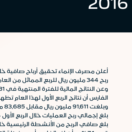
2016
ربح 344 مليون ريال للربع المماثل من العام السابق و 386 مليون ريال في الربع الأخير من العام 2015م .