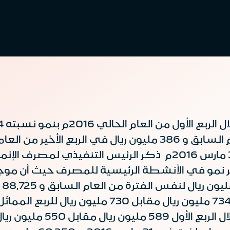
وعن النتائج المالية للفترة المنتهية في 31 مارس 2016م ذكر الرئ
بلغ صافي الربح من الأنشطة