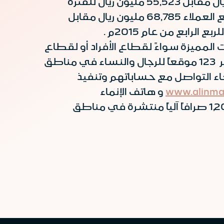
قدره 7.1 % ، وأضاف الفارس أن محفظة التمويل بلغت في 31 مارس 2016م 60,250 مليون ريال مقابل 55,523 مليون ريال للفترة
المماثلة من العام السابق بارتفاع قدره 8.5 % و 57,006 مليون ريال للربع السابق ، وبلغت ودائع العملاء 68,785 مليون ريال مقابل
المميزة سواءً لقطاع الأفراد أو لقطاع
الشركات إضافة إلى انتشار شبكة فروع المصرف حيث يقدم المصرف خدماته للشركاء عبر 123 موقعاً للرجال والنساء في مناطق
ء التواصل مع حساباتهم وتنفيذ
www.alinma
و هاتف الإنماء
8001208000 و جوال الإنماء، بالإضافة إلى شبكة واسعة من أجهزة الصراف الآلي بلغت 1,209 صرافاً آلياً منتشرة في مناطق