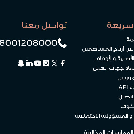
سريعة
تواصل معنا
مة
8001208000
 عن أرباح المساهمين
لأهلية والأوقاف
ماد جهات العمل
موردين
API
تصال
كوى
 و المسؤولية الاجتماعية
 الممارسات المخالفة