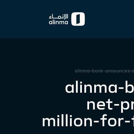
alinma-bank-announces-net
alinma-
net-p
million-for-