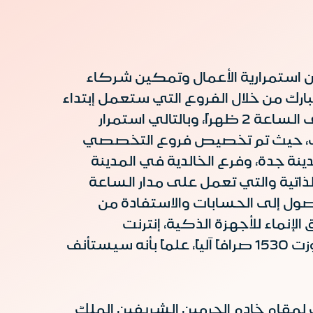
وعه العاملة خلال إجازة عيد الفطر المبارك خلال العام 1441هـ لضمان استمرارية الأعمال وتمكين شركاء
ارك من خلال الفروع التي ستعمل إبتداء
من يوم الأحد 24 مايو 2020م وحتى يوم الخميس 28 مايو 2020م من الساعة 10 صباحاً حتى الساعة 2 ظهراً، وبالتالي استمرار
السبت، حيث تم تخصيص فروع التخصصي
نة جدة، وفرع الخالدية في المدينة
ذاتية والتي تعمل على مدار الساعة
لوصول إلى الحسابات والاستفادة من
إنماء للأجهزة الذكية، إنترنت
، هاتف الإنماء 8001208000 وأجهزة الإنماء للصرف الآلي التي تجاوزت 1530 صرافاً آلياً، علماً بأنه سيستأنف
 لمقام خادم الحرمين الشريفين الملك