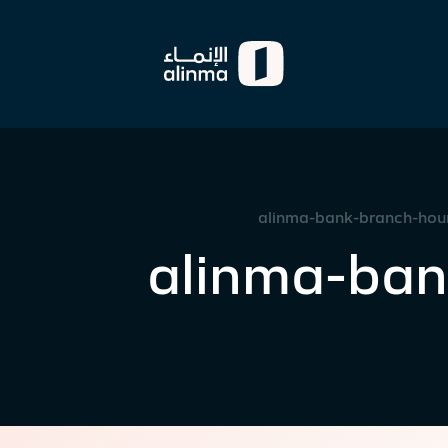
alinma-bank-branch-hours
alinma-ban