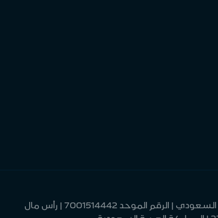
| مصرف الإنماء | شركة مساهمة سعودية | خاضعة لرقابة وإشراف البنك المركزي السعودي | الرقم الموحد 7001514442 | رأس مال