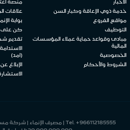
الأخبار
منصة اعت
خدمة ذوي الإعاقة وكبار السن
علاقات ال
مواقع الفروع
بوابة الإنماء 
التوظيف
كن على ا
مبادئ وقواعد حماية عملاء المؤسسات
تقديم ش
المالية
الاستدامة
الخصوصية
(امد)
الشروط والأحكام
الإبلاغ عن
الاستشارة 
Tel.
+966112185555
30,000,000,000 Ʀ | طريق الملك فهد 9033 | العليا | وحدة رقم 8 | الرياض 12214-2370 | المملكة العربية السعودية