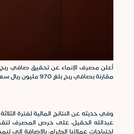
مقارنة بصافي ربح بلغ 970 مليون ريال سعودي للفترة المماثلة من العام السابق بزيادة بلغت 35.6%.
عبدالله الحقيل، على حرص المصرف لتقد
احتياجات عملائنا الكرام، بالإضافة إلى 