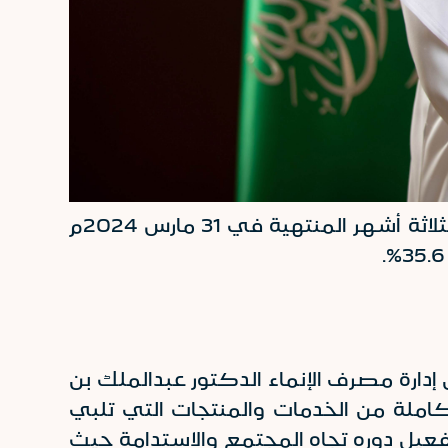
أعلن مصرف الإنماء عن تحقيق صافي ربح بلغ 1,315 مليون ريال سعودي بعد الزكاة لفترة الثلاثة أشهر المنتهية في 31 مارس 2024م
ن العام 2024م، أكد سعادة رئيس مجلس إدارة مصرف الإنماء الدكتور عبدالملك بن
ملة من الخدمات والمنتجات التي تلبي
فعيل دوره تجاه المجتمع والاستدامة حيث