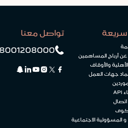
سريعة
تواصل معنا
مة
8001208000
 عن أرباح المساهمين
لأهلية والأوقاف
ماد جهات العمل
موردين
API
تصال
كوى
 و المسؤولية الاجتماعية