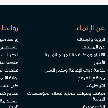
عن الإنماء
روابط 
الرؤية والرسالة
روابط مه
عن المصرف
الاستعلام
الالتزام ومكافحة الجرائم المالية
الكيانات ا
الأخبار
منصة اعت
خدمة ذوي الإعاقة وكبار السن
علاقات ال
مواقع الفروع
بوابة الإنماء 
التوظيف
كن على ا
مبادئ وقواعد حماية عملاء المؤسسات
تقديم ش
المالية
الاستدامة
الخصوصية
(امد)