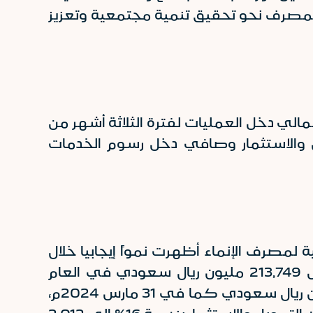
 المصرف نحو تحقيق تنمية مجتمعية وتعزيز
جمالي دخل العمليات لفترة الثلاثة أشهر من
ن التمويل والاستثمار وصافي دخل رسوم الخدمات
لمصرف الإنماء أظهرت نمواً إيجابيا خلال
الفترات السابقة، حيث ارتفع إجمالي الموجودات إلى 244,859 مليون ريال سعودي مقابل 213,749 مليون ريال سعودي في العام
السابق، بزيادة قدرها 14.6% وارتفعت محفظة التمويل بنسبة 18% لتصل إلى 180,702 مليون ريال سعودي كما في 31 مارس 2024م،