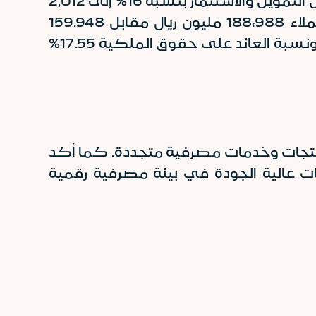
مقارنة بنحو 153,153 مليون ريال سعودي في العام السابق. نتيجة لذلك ارتفع صافي الدخل من التمويل والاستثمار بنسبة 16% إلى 2,012
مليون ريال، مقابل 1,735 مليون ريال للفترة المماثلة من العام السابق. كما بلغت ودائع العملاء 188،988 مليون ريال مقابل 159,948
مليون ريال في العام السابق بزيادة قدرها 18.2%. كما بلغت نسبة العائد على الأصول 2.18% ونسبة العائد على حقوق الملكية 17.55%
م منتجات وخدمات مصرفية متجددة. كما أكد
عالية الجودة في بيئة مصرفية رقمية