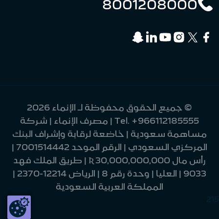
8001208000
© جميع الحقوق محفوظة لـ الإنماء 2026
+966112185555
Tel.
| مصرف الإنماء | شركة
مساهمة سعودية | خاضعة لرقابة وإشراف البنك
المركزي السعودي | الرقم الموحد 7001514442 |
رأس مال 30,000,000,000 Ʀ | طريق الملك فهد
9033 | العليا | وحدة رقم 8 | الرياض 12214-2370 |
المملكة العربية السعودية
215