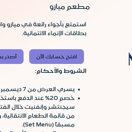
مطعم ميازو
بطاقات الإنماء الائتمانية.
افتح حسابك الآن
أصدر بط
الشروط والأحكام:
يسري العرض من 7 ديسمبر 2025 حتى 20 نوفمبر 2026.
خصم 20% عند الدفع باست
سيجنتشر وإنفنيت خلال الفتر
من قائمة الطعام الانتقائية،
مسبقاً (Set Menu).