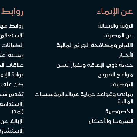
عن الإنماء
روابط 
الرؤية والرسالة
روابط مه
عن المصرف
الاستعلام
الالتزام ومكافحة الجرائم المالية
الكيانات ا
الأخبار
منصة اعت
خدمة ذوي الإعاقة وكبار السن
علاقات ال
مواقع الفروع
بوابة الإنماء 
التوظيف
كن على ا
مبادئ وقواعد حماية عملاء المؤسسات
تقديم ش
المالية
الاستدامة
الخصوصية
(امد)
الشروط والأحكام
الإبلاغ عن
الاستشارة 