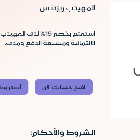
المهيدب ريزدنس
استمتع بخصم 15% لدى
الائتمانية ومسبقة الدفع ومدى.
افتح حسابك الآن
أصدر بطا
الشروط والأحكام: