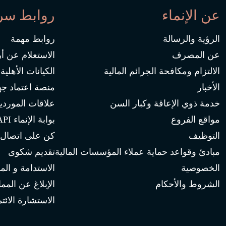
عن الإنماء
روابط سر
الرؤية والرسالة
روابط مهمة
عن المصرف
الاستعلام عن أ
الالتزام ومكافحة الجرائم المالية
الكيانات الأهلية
الأخبار
منصة اعتماد جه
خدمة ذوي الإعاقة وكبار السن
علاقات الموردي
مواقع الفروع
بوابة الإنماء API
التوظيف
كن على اتصال
مبادئ وقواعد حماية عملاء المؤسسات المالية
تقديم شكوى
الخصوصية
الاستدامة و الم
الشروط والأحكام
الإبلاغ عن المم
الاستشارة الائتم