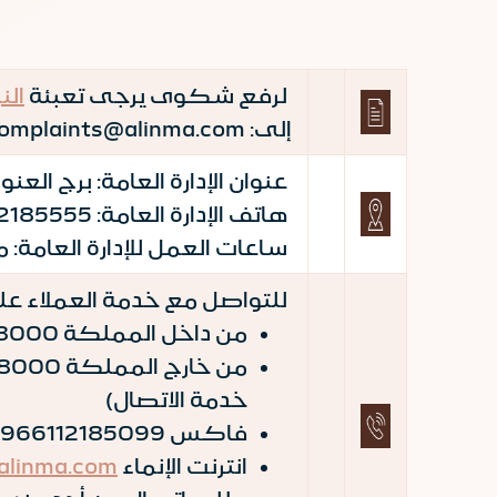
لرفع شكوى يرجى تعبئة
الن
إلى: complaints@alinma.com
عنوان الإدارة العامة: برج العنود - طريق الملك فهد ، ص
هاتف الإدارة العامة: 00966112185555 فاكس: 00966112185000
ساعات العمل للإدارة العامة: من الساعة 8 صباحاً حتى الساعة 5 عصراً (ماع
للتواصل مع خدمة العملاء على
من داخل المملكة 920028000 ( تفرض رسوم على المكالمة من مزود خدمة الاتصال)
خدمة الاتصال)
فاكس 966112185099+ (تفرض رسوم على مكالمة الفاكس من مزود خدمة الاتصال)
انترنت الإنماء
alinma.com