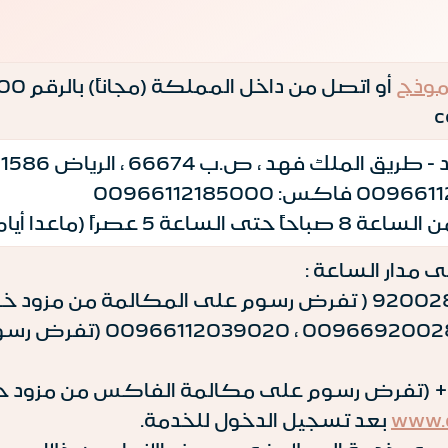
موذج
.ب 66674 ، الرياض 11586 ، المملكة العربية السعودية
دا أيام الاجازات الرسمية)
 مدار الساعة :
من خارج المملكة 0028000
www.
بعد تسجيل الدخول للخدمة.