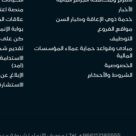
الأخبار
منصة اعت
خدمة ذوي الإعاقة وكبار السن
علاقات ال
مواقع الفروع
بوابة الإنماء 
التوظيف
كن على ا
مبادئ وقواعد حماية عملاء المؤسسات
تقديم ش
المالية
الاستدامة
الخصوصية
(امد)
الشروط والأحكام
الإبلاغ عن
الاستشارة 
Tel.
+966112185555