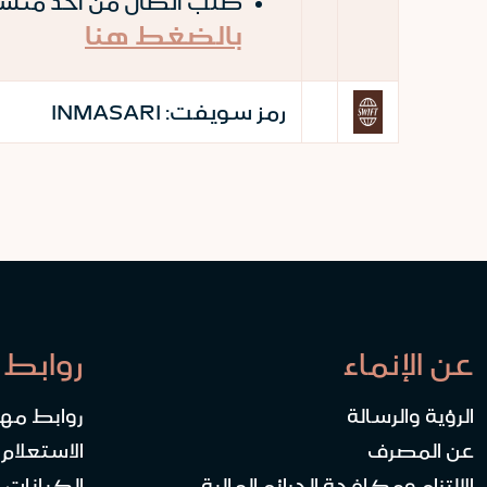
طلب اتصال من أحد منسوب
بالضغط هنا
رمز سويفت:
INMASARI
عن الإنماء
روابط 
الرؤية والرسالة
روابط مه
عن المصرف
الاستعلام
الالتزام ومكافحة الجرائم المالية
الكيانات ا