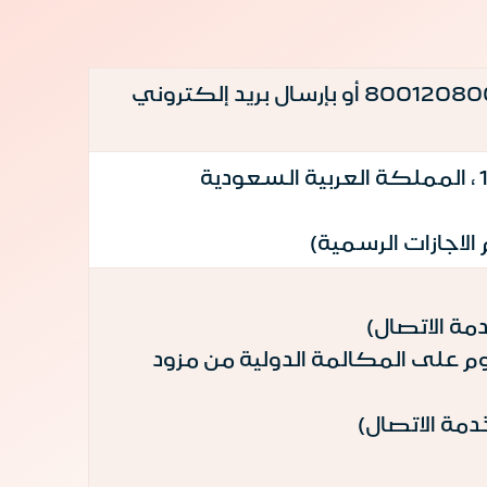
أو اتصل من داخل المملكة (مجاناً) بالرقم 8001208000 أو بإرسال بريد إلكتروني
0096692 ، 00966112039020 (تفرض رسوم على المكالمة الدولية من مزود